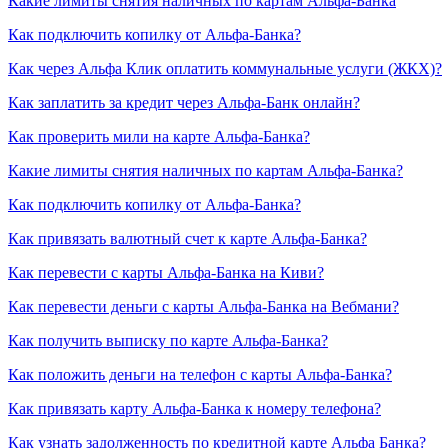
Какие лимиты снятия наличных по картам Альфа-Банка
Как подключить копилку от Альфа-Банка?
Как через Альфа Клик оплатить коммунальные услуги (ЖКХ)?
Как заплатить за кредит через Альфа-Банк онлайн?
Как проверить мили на карте Альфа-Банка?
Какие лимиты снятия наличных по картам Альфа-Банка?
Как подключить копилку от Альфа-Банка?
Как привязать валютный счет к карте Альфа-Банка?
Как перевести с карты Альфа-Банка на Киви?
Как перевести деньги с карты Альфа-Банка на Вебмани?
Как получить выписку по карте Альфа-Банка?
Как положить деньги на телефон с карты Альфа-Банка?
Как привязать карту Альфа-Банка к номеру телефона?
Как узнать задолженность по кредитной карте Альфа Банка?