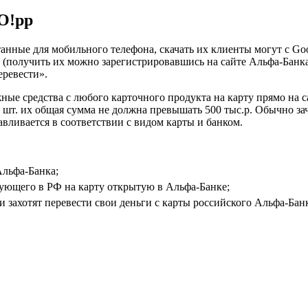
O!pp
нные для мобильного телефона, скачать их клиенты могут с Goo
да (получить их можно зарегистрировавшись на сайте Альфа-Бан
еревести».
ные средства с любого карточного продукта на карту прямо на с
50 шт. их общая сумма не должна превышать 500 тыс.р. Обычно з
авливается в соответствии с видом карты и банком.
Альфа-Банка;
ующего в РФ на карту открытую в Альфа-Банке;
 захотят перевести свои деньги с карты российского Альфа-Банк