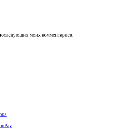
ля последующих моих комментариев.
ора
ionPay