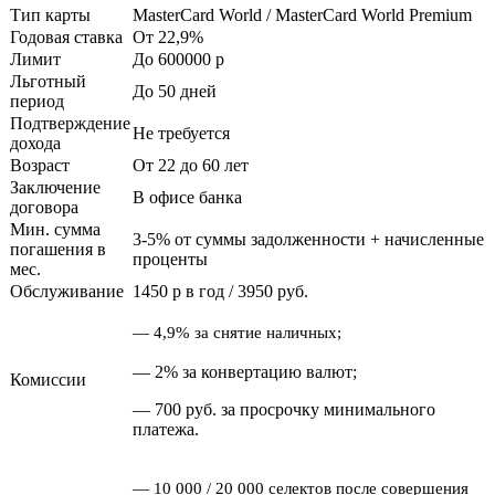
Тип карты
MasterCard World / MasterCard World Premium
Годовая ставка
От 22,9%
Лимит
До 600000
p
Льготный
До 50 дней
период
Подтверждение
Не требуется
дохода
Возраст
От 22 до 60 лет
Заключение
В офисе банка
договора
Мин. сумма
3-5% от суммы задолженности + начисленные
погашения в
проценты
мес.
Обслуживание
1450
p
в год / 3950 руб.
— 4,9% за снятие наличных;
— 2% за конвертацию валют;
Комиссии
— 700 руб. за просрочку минимального
платежа.
—
10 000 / 20 000 селектов после совершения