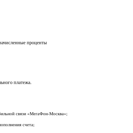
 начисленные проценты
льного платежа.
обильной связи «МегаФон-Москва»;
ополнения счета;