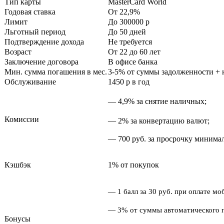
Тип карты
MasterCard World
Годовая ставка
От 22,9%
Лимит
До 300000
p
Льготный период
До 50 дней
Подтверждение дохода
Не требуется
Возраст
От 22 до 60 лет
Заключение договора
В офисе банка
Мин. сумма погашения в мес.
3-5% от суммы задолженности +
Обслуживание
1450
p
в год
— 4,9% за снятие наличных;
Комиссии
— 2% за конвертацию валют;
— 700 руб. за просрочку минима
Кэшбэк
1% от покупок
—
1 балл за 30 руб. при оплате м
—
3% от суммы автоматического п
Бонусы