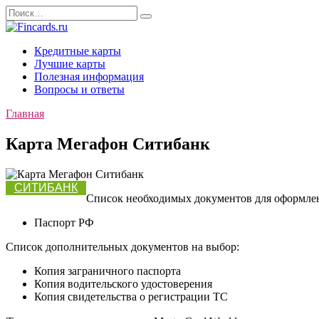
Перейти
Search
к
for:
содержанию
Кредитные карты
Лучшие карты
Полезная информация
Вопросы и ответы
Главная
Карта Мегафон Ситибанк
СИТИБАНК
Список необходимых документов для оформлен
Паспорт РФ
Список дополнительных документов на выбор:
Копия заграничного паспорта
Копия водительского удостоверения
Копия свидетельства о регистрации ТС