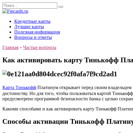
Перейти
Search
к
for:
содержанию
Кредитные карты
Лучшие карты
Полезная информация
Вопросы и ответы
Главная
»
Частые вопросы
Как активировать карту Тинькофф Пл
Карта Тинькофф
Платинум открывает перед своим владельцем м
достоинству. Но для того, чтобы пользоваться картой Тинькоф
предусмотрено программой безопасности банка с целью сохранн
Какими способами и как активировать карту Тинькофф Платину
Способы активации Тинькофф Платин