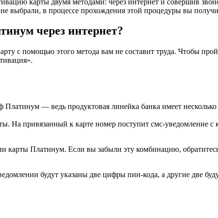
тивацию карты двумя методами: через интернет и совершив звон
ы не выбрали, в процессе прохождения этой процедуры вы получи
тинум через интернет?
карту с помощью этого метода вам не составит труда. Чтобы пр
тивация».
фф Платинум
— ведь продуктовая линейка банка имеет несколько 
ты. На привязанный к карте номер поступит смс-уведомление с 
и карты Платинум. Если вы забыли эту комбинацию, обратитесь 
едомлении будут указаны две цифры пин-кода, а другие две буд