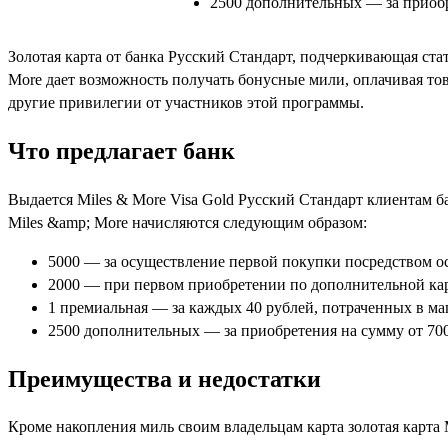
2500 дополнительных — за приобр
Золотая карта от банка Русский Стандарт, подчеркивающая ста
More
дает возможность получать
бонусные
мили, оплачивая тов
другие привилегии от участников этой программы.
Что предлагает банк
Выдается
Miles
&
More
Visa
Gold Русский Стандарт
клиентам ба
Miles
&
amp
;
More
начисляются следующим образом:
5000 — за осуществление первой покупки посредством о
2000 — при первом приобретении по дополнительной кар
1 премиальная — за каждых 40 рублей, потраченных в ма
2500 дополнительных — за приобретения на сумму от 700
Преимущества и недостатки
Кроме накопления миль своим владельцам карта золотая карта