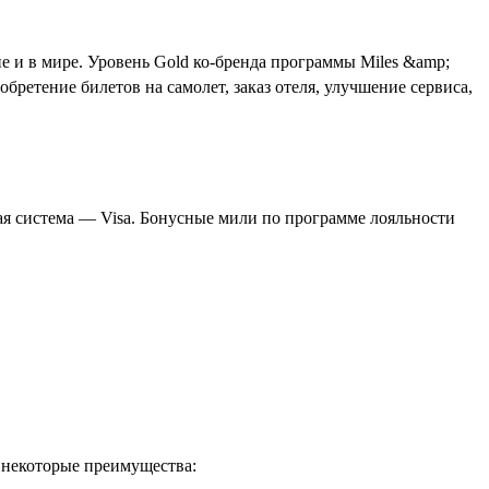
е и в мире. Уровень
Gold
ко-бренда программы
Miles
&
amp
;
бретение билетов на самолет, заказ отеля, улучшение сервиса,
ая система —
Visa
.
Бонусные
мили по программе лояльности
 некоторые преимущества: