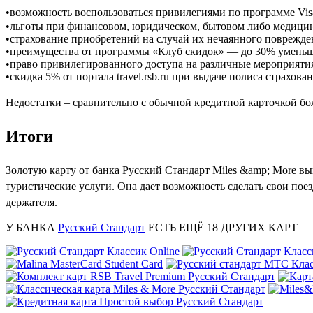
•возможность воспользоваться привилегиями по программе
Vis
•льготы при финансовом, юридическом, бытовом либо медици
•страхование приобретений на случай их нечаянного поврежде
•преимущества от программы «Клуб скидок» — до 30% уменьш
•право привилегированного доступа на различные мероприяти
•скидка 5% от портала travel.rsb.ru при выдаче полиса страхова
Недостатки – сравнительно с обычной кредитной карточкой бол
Итоги
Золотую карту от банка Русский Стандарт
Miles
&
amp
;
More
выг
туристические услуги. Она дает возможность сделать свои по
держателя.
У БАНКА
Русский Стандарт
ЕСТЬ ЕЩЁ
18
ДРУГИХ КАРТ