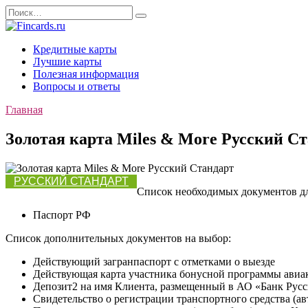
Перейти
Search
к
for:
содержанию
Кредитные карты
Лучшие карты
Полезная информация
Вопросы и ответы
Главная
Золотая карта Miles & More Русский С
РУССКИЙ СТАНДАРТ
Список необходимых документов д
Паспорт РФ
Список дополнительных документов на выбор:
Действующий загранпаспорт с отметками о выезде
Действующая карта участника бонусной программы авиа
Депозит2 на имя Клиента, размещенный в АО «Банк Русск
Свидетельство о регистрации транспортного средства (а