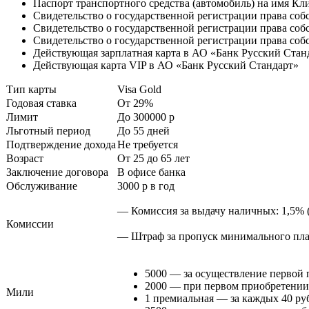
Паспорт транспортного средства (автомобиль) на имя Кл
Свидетельство о государственной регистрации права со
Свидетельство о государственной регистрации права соб
Свидетельство о государственной регистрации права со
Действующая зарплатная карта в АО «Банк Русский Стан
Действующая карта VIP в АО «Банк Русский Стандарт»
Тип карты
Visa Gold
Годовая ставка
От 29%
Лимит
До 300000
p
Льготный период
До 55 дней
Подтверждение дохода
Не требуется
Возраст
От 25 до 65 лет
Заключение договора
В офисе банка
Обслуживание
3000
p
в год
— Комиссия за выдачу наличных: 1,5% (
Комиссии
— Штраф за пропуск минимального пла
5000 — за осуществление первой 
2000 — при первом приобретении
Мили
1 премиальная — за каждых 40 руб