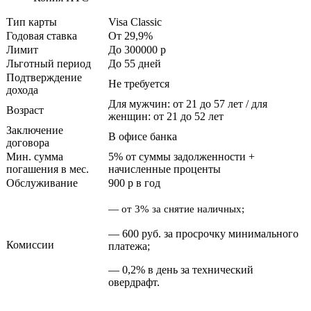
Тип карты
Visa Classic
Годовая ставка
От 29,9%
Лимит
До 300000
p
Льготный период
До 55 дней
Подтверждение
Не требуется
дохода
Для мужчин: от 21 до 57 лет / для
Возраст
женщин: от 21 до 52 лет
Заключение
В офисе банка
договора
Мин. сумма
5% от суммы задолженности +
погашения в мес.
начисленные проценты
Обслуживание
900
p
в год
— от 3% за снятие наличных;
— 600 руб. за просрочку минимального
Комиссии
платежа;
— 0,2% в день за технический
овердрафт.