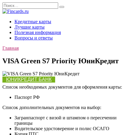
Перейти
Search
к
for:
содержанию
Кредитные карты
Лучшие карты
Полезная информация
Вопросы и ответы
Главная
VISA Green S7 Priority ЮниКредит
ЮНИКРЕДИТ БАНК
Список необходимых документов для оформления карты:
Паспорт РФ
Список дополнительных документов на выбор:
Загранпаспорт с визой и штампом о пересечении
границы
Водительское удостоверение и полис ОСАГО
Копия ПТС