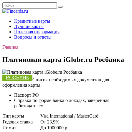
Перейти
Search
к
for:
содержанию
Кредитные карты
Лучшие карты
Полезная информация
Вопросы и ответы
Главная
Платиновая карта iGlobe.ru Росбанка
РОСБАНК
Список необходимых документов для
оформления карты:
Паспорт РФ
Справка по форме Банка о доходах, заверенная
работодателем
Тип карты
Visa International / MasterCard
Годовая ставка
От 23,9%
Лимит
До 1000000
p