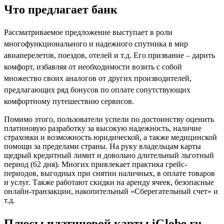
Что предлагает банк
Рассматриваемое предложение выступает в роли
многофункционального и надежного спутника в мир
авиаперелетов
, поездов, отелей и т.д. Его призвание – дарить
комфорт, избавляя от необходимости возить с собой
множество своих аналогов от других производителей,
предлагающих ряд бонусов по оплате сопутствующих
комфортному путешествию
сервисов
.
Помимо этого, пользователи успели по достоинству оценить
платиновую разработку за высокую надежность, наличие
страховки и возможность юридической, а также медицинской
помощи за пределами страны. На руку владельцам карты
щедрый кредитный лимит и довольно длительный льготный
период (62 дня). Многих привлекает практика грейс-
периодов, выгодных при снятии наличных, в оплате товаров
и услуг. Также работают скидки на аренду ячеек, безопасные
онлайн-транзакции, накопительный «Сберегательный счет» и
т.д.
Плюсы платиновой карты
iGlobe
.ru