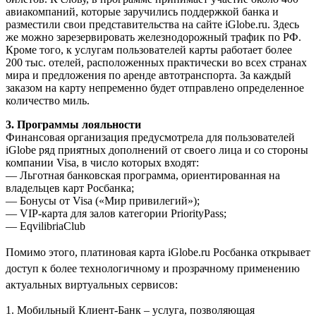
авиакомпаний, которые заручились поддержкой банка и
разместили свои представительства на сайте iGlobe.ru. Здесь
же можно зарезервировать железнодорожный трафик по РФ.
Кроме того, к услугам пользователей карты работает более
200 тыс. отелей, расположенных практически во всех странах
мира и предложения по аренде автотранспорта. За каждый
заказом на карту непременно будет отправлено определенное
количество миль.
3. Программы лояльности
Финансовая организация предусмотрела для пользователей
iGlobe ряд приятных дополнений от своего лица и со стороны
компании Visa, в число которых входят:
— Льготная банковская программа, ориентированная на
владельцев карт Росбанка;
— Бонусы от Visa («Мир привилегий»);
— VIP-карта для залов категории PriorityPass;
— EqvilibriaClub
Помимо этого, платиновая карта
iGlobe
.ru Росбанка открывает
доступ к более технологичному и прозрачному применению
актуальных виртуальных
сервисов
:
1. Мобильный Клиент-Банк – услуга, позволяющая