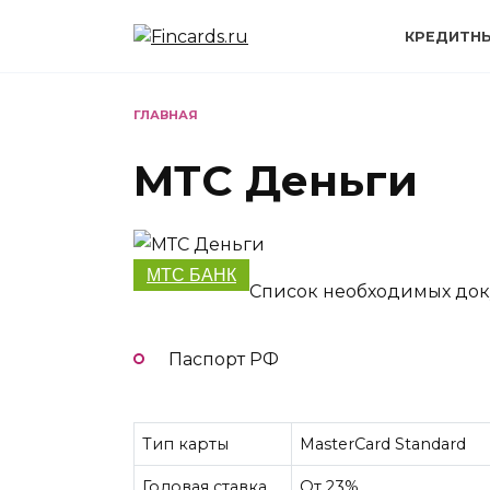
Перейти
к
КРЕДИТН
содержанию
ГЛАВНАЯ
МТС Деньги
МТС БАНК
Список необходимых док
Паспорт РФ
Тип карты
MasterCard Standard
Годовая ставка
От 23%