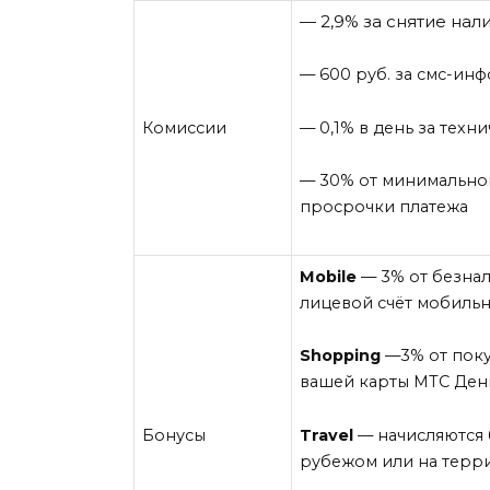
— 2,9% за снятие нал
— 600 руб. за смс-ин
— 0,1% в день за техн
Комиссии
—
30% от минимальной
просрочки платежа
Mobile
—
3% от безна
лицевой счёт мобильн
Shopping
—3% от поку
вашей карты МТС Ден
Travel
— начисляются 
Бонусы
рубежом или на терр