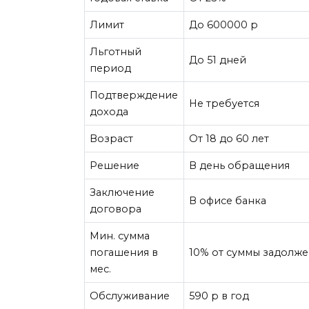
Лимит
До 600000
p
Льготный
До 51 дней
период
Подтверждение
Не требуется
дохода
Возраст
От 18 до 60 лет
Решение
В день обращения
Заключение
В офисе банка
договора
Мин. сумма
погашения в
10% от суммы задолж
мес.
Обслуживание
590
p
в год