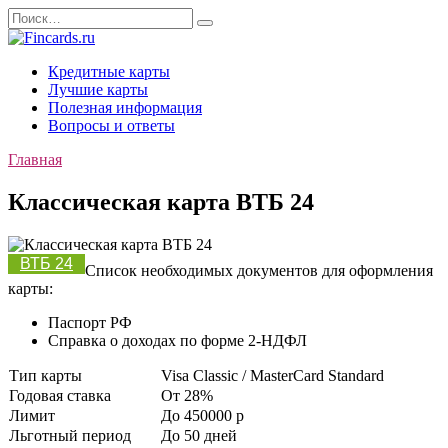
Перейти
Search
к
for:
содержанию
Кредитные карты
Лучшие карты
Полезная информация
Вопросы и ответы
Главная
Классическая карта ВТБ 24
ВТБ 24
Список необходимых документов для оформления
карты:
Паспорт РФ
Cправка о доходах по форме 2-НДФЛ
Тип карты
Visa Classic / MasterCard Standard
Годовая ставка
От 28%
Лимит
До 450000
p
Льготный период
До 50 дней