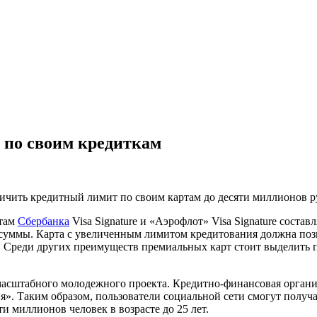
 по своим кредиткам
чить кредитный лимит по своим картам до десяти миллионов р
там
Сбербанка
Visa Signature и «Аэрофлот» Visa Signature
составл
суммы. Карта с увеличенным лимитом кредитования должна поз
я. Среди других преимуществ премиальных карт стоит выделить
 масштабного молодежного проекта. Кредитно-финансовая орган
ния». Таким образом, пользователи социальной сети смогут получ
и миллионов человек в возрасте до 25 лет.