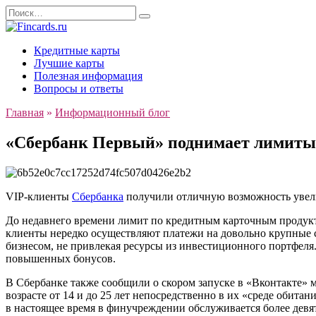
Перейти
Search
к
for:
содержанию
Кредитные карты
Лучшие карты
Полезная информация
Вопросы и ответы
Главная
»
Информационный блог
«Сбербанк Первый» поднимает лимиты
VIP-клиенты
Сбербанка
получили отличную возможность увели
До недавнего времени лимит по кредитным карточным продук
клиенты нередко осуществляют платежи на довольно крупные 
бизнесом, не привлекая ресурсы из инвестиционного портфел
повышенных бонусов.
В Сбербанке также сообщили о скором запуске в «Вконтакте»
возрасте от 14 и до 25 лет непосредственно в их «среде обита
в настоящее время в финучреждении обслуживается более девят