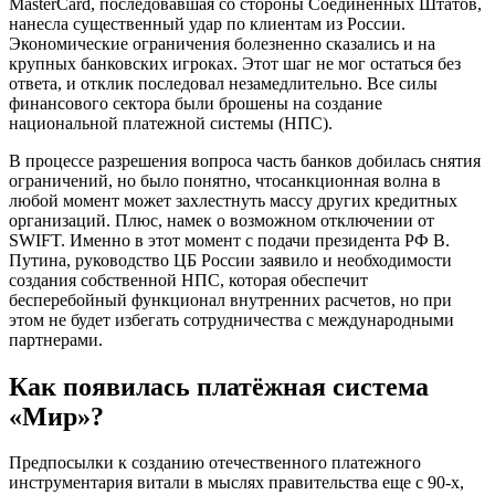
MasterCard, последовавшая со стороны Соединенных Штатов,
нанесла существенный удар по клиентам из России.
Экономические ограничения болезненно сказались и на
крупных банковских игроках. Этот шаг не мог остаться без
ответа, и отклик последовал незамедлительно. Все силы
финансового сектора были брошены на создание
национальной платежной системы (НПС).
В процессе разрешения вопроса часть банков добилась снятия
ограничений, но было понятно, чтосанкционная волна в
любой момент может захлестнуть массу других кредитных
организаций. Плюс, намек о возможном отключении от
SWIFT. Именно в этот момент с подачи президента РФ В.
Путина, руководство ЦБ России заявило и необходимости
создания собственной НПС, которая обеспечит
бесперебойный функционал внутренних расчетов, но при
этом не будет избегать сотрудничества с международными
партнерами.
Как появилась платёжная система
«Мир»?
Предпосылки к созданию отечественного платежного
инструментария витали в мыслях правительства еще с 90-х,