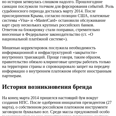
но история затянулась слишком надолго. Прошлогодние
санкции послужили толчком для форсирования событий. Роль
судьбоносного периода досталась марту 2014. После
присоединения Крыма, согласно позиции США, платежные
системы «Visa» и «MasterCard» остановили обслуживание
карт сразу нескольких крупных российских банков.
Ответом на блокировку стали поправки, стремительно
внесенные в Федеральное законодательство (ст. «О
национальной платёжной системе»).
Мишенью корректировок послужила необходимость
информационной и инфраструктурной «закрытости»
внутренних транзакций. Проще говоря, таким образом,
правительство обязало клиринговые центры работать только
на территории страны и спровоцировало запрет на передачу
информации о внутреннем платежном обороте иностранным
партнерам.
История возникновения бренда
На конец марта 2014 пришелся настоящий бум вокруг
создания НПС. После одобрения инициатив президентом (27
марта), о собственном российском платежном инструменте
заговорили буквально все. Среди массы предложений особо