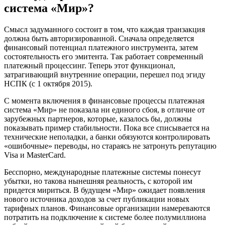
система «Мир»?
Смысл задуманного состоит в том, что каждая транзакция
должна быть авторизированной. Сначала определяется
финансовый потенциал платежного инструмента, затем
состоятельность его эмитента. Так работает современный
платежный процессинг. Теперь этот функционал,
затрагивающий внутренние операции, перешел под эгиду
НСПК (с 1 октября 2015).
С момента включения в финансовые процессы платежная
система «Мир» не показала ни единого сбоя, в отличие от
зарубежных партнеров, которые, казалось бы, должны
показывать пример стабильности. Пока все списывается на
технические неполадки, а банки обязуются контролировать
«ошибочные» переводы, но стараясь не затронуть репутацию
Visa и MasterCard.
Бесспорно, международные платежные системы понесут
убытки, но такова нынешняя реальность, с которой им
придется мириться. В будущем «Мир» ожидает появления
нового источника доходов за счет публикации новых
тарифных планов. Финансовые организации намереваются
потратить на подключение к системе более полумиллиона