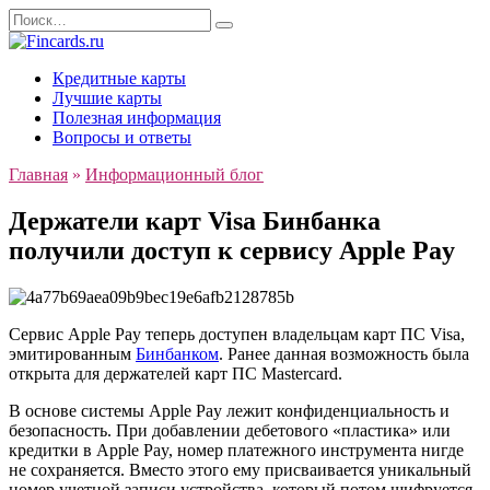
Перейти
Search
к
for:
содержанию
Кредитные карты
Лучшие карты
Полезная информация
Вопросы и ответы
Главная
»
Информационный блог
Держатели карт Visa Бинбанка
получили доступ к сервису Apple Pay
Сервис Apple Pay теперь доступен владельцам карт ПС Visa,
эмитированным
Бинбанком
. Ранее данная возможность была
открыта для держателей карт ПС Mastercard.
В основе системы Apple Pay лежит конфиденциальность и
безопасность. При добавлении дебетового «пластика» или
кредитки в Apple Pay, номер платежного инструмента нигде
не сохраняется. Вместо этого ему присваивается уникальный
номер учетной записи устройства, который потом шифруется