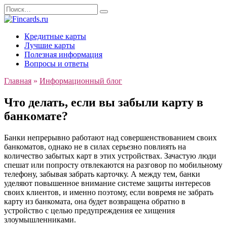
Перейти
Search
к
for:
содержанию
Кредитные карты
Лучшие карты
Полезная информация
Вопросы и ответы
Главная
»
Информационный блог
Что делать, если вы забыли карту в
банкомате?
Банки непрерывно работают над совершенствованием своих
банкоматов, однако не в силах серьезно повлиять на
количество забытых карт в этих устройствах. Зачастую люди
спешат или попросту отвлекаются на разговор по мобильному
телефону, забывая забрать карточку. А между тем, банки
уделяют повышенное внимание системе защиты интересов
своих клиентов, и именно поэтому, если вовремя не забрать
карту из банкомата, она будет возвращена обратно в
устройство с целью предупреждения ее хищения
злоумышленниками.