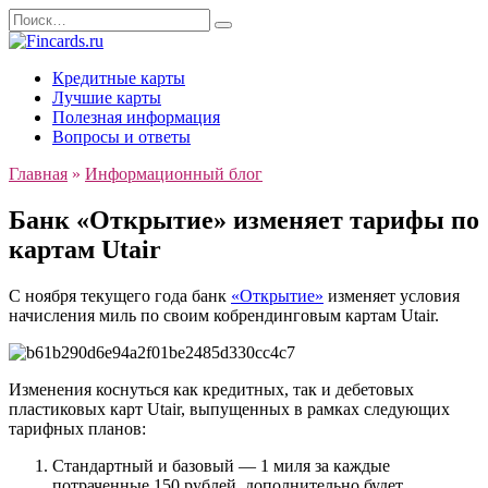
Перейти
Search
к
for:
содержанию
Кредитные карты
Лучшие карты
Полезная информация
Вопросы и ответы
Главная
»
Информационный блог
Банк «Открытие» изменяет тарифы по
картам Utair
С ноября текущего года банк
«Открытие»
изменяет условия
начисления миль по своим кобрендинговым картам Utair.
Изменения коснуться как кредитных, так и дебетовых
пластиковых карт Utair, выпущенных в рамках следующих
тарифных планов:
Стандартный и базовый — 1 миля за каждые
потраченные 150 рублей, дополнительно будет