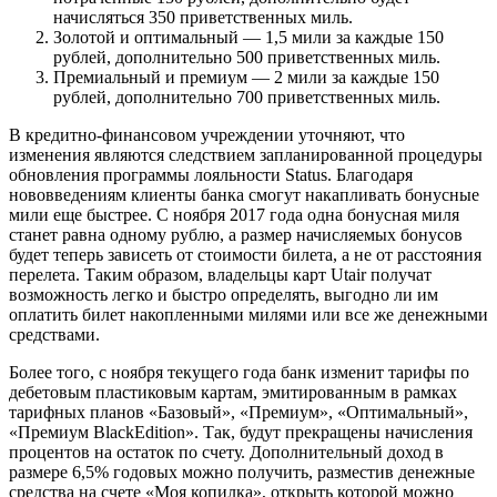
начисляться 350 приветственных миль.
Золотой и оптимальный — 1,5 мили за каждые 150
рублей, дополнительно 500 приветственных миль.
Премиальный и премиум — 2 мили за каждые 150
рублей, дополнительно 700 приветственных миль.
В кредитно-финансовом учреждении уточняют, что
изменения являются следствием запланированной процедуры
обновления программы лояльности Status. Благодаря
нововведениям клиенты банка смогут накапливать бонусные
мили еще быстрее. С ноября 2017 года одна бонусная миля
станет равна одному рублю, а размер начисляемых бонусов
будет теперь зависеть от стоимости билета, а не от расстояния
перелета. Таким образом, владельцы карт Utair получат
возможность легко и быстро определять, выгодно ли им
оплатить билет накопленными милями или все же денежными
средствами.
Более того, с ноября текущего года банк изменит тарифы по
дебетовым пластиковым картам, эмитированным в рамках
тарифных планов «Базовый», «Премиум», «Оптимальный»,
«Премиум BlackEdition». Так, будут прекращены начисления
процентов на остаток по счету. Дополнительный доход в
размере 6,5% годовых можно получить, разместив денежные
средства на счете «Моя копилка», открыть которой можно